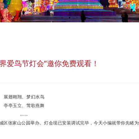
世界爱鸟节灯会”邀你免费观看！
展翅翱翔、梦幻水鸟
亭亭玉立、莺歌燕舞
……
雨城区张家山公园举办。灯会现已安装调试完毕，今天小编就带你先睹为