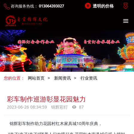
透明的价格
咨询服务热线：
013064393027
您的位置：
网站首页
>
新闻资讯
>
行业资讯
彩车制作巡游彰显花园魅力
2023-06-26 08:34:59
锦辉彩灯
87
锦辉彩车制作助力花园村红木家具城10周年庆典，