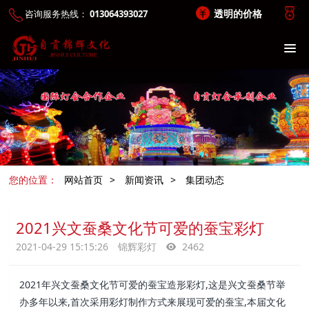
透明的价格
咨询服务热线：
013064393027
您的位置：
网站首页
>
新闻资讯
>
集团动态
2021兴文蚕桑文化节可爱的蚕宝彩灯
2021-04-29 15:15:26
锦辉彩灯
2462
2021年兴文蚕桑文化节可爱的蚕宝造形彩灯,这是兴文蚕桑节举
办多年以来,首次采用彩灯制作方式来展现可爱的蚕宝,本届文化