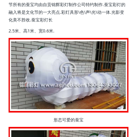
节所有的蚕宝均由自贡锦辉彩灯制作公司特约制作.蚕宝彩灯的
融入将是文化节的一大亮点.彩灯具形\色\声\光\动一体.光影变
化美不胜收.蚕宝彩灯长
2.5米、高1米、宽0.6米.
形态可爱的蚕宝