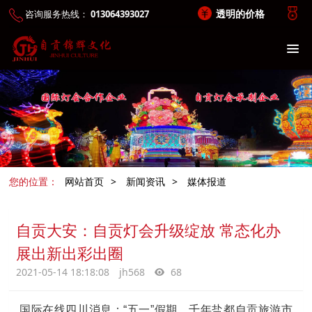
透明的价格
咨询服务热线：
013064393027
您的位置：
网站首页
>
新闻资讯
>
媒体报道
自贡大安：自贡灯会升级绽放 常态化办
展出新出彩出圈
2021-05-14 18:18:08
jh568
68
国际在线四川消息：“五一”假期，千年盐都自贡旅游市