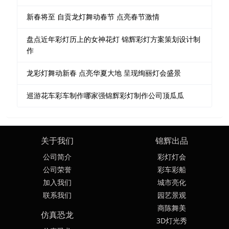
新春将至 自贡龙灯舞动春节 点亮春节激情
盘点近年彩灯历上的女神花灯 锦辉彩灯方案策划设计制
作
龙彩灯舞动新春 点亮华夏大地 呈现绚丽灯会盛景
巡游花车彩车制作哪家强锦辉彩灯制作公司顶瓜瓜
关于我们
锦辉出品
公司简介
彩灯灯会
公司荣誉
彩车彩船
加入我们
城市亮化
联系我们
园艺景观
商陈舞美
仿真恐龙
3D灯光秀