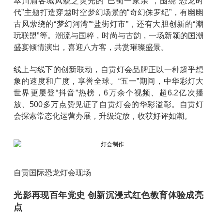
萃川渝各城风貌之灵光的“巴蜀一家亲”，围绕“恐龙时
代”主题打造穿越时空梦幻场景的“奇幻侏罗纪”，有幽幽
古风萦绕的“梦幻河湾”“盐街灯市”，还有大胆创新的“潮
玩联盟”等。潮流与国粹，时尚与古韵，一场新颖的国潮
盛宴倾情演出，喜迎八方客，共赏璀璨盛景。
线上与线下的创新联动，自贡灯会品牌正以一种超乎想
象的速度和广度，享誉全球。“五一”期间，中华彩灯大
世界更屡登“抖音”热榜，6万余个视频、超6.2亿次播
放、500多万点赞见证了自贡灯会的华彩溢彰。自贡灯
会探索常态化运营办展，升级绽放，收获好评如潮。
自贡国际恐龙灯会现场
光影再现百年党史 创新沉浸式红色教育体验成亮
点