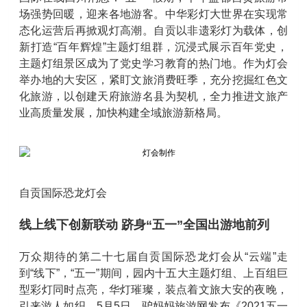
场强势回暖，迎来各地游客。中华彩灯大世界在实现常
态化运营后再掀观灯高潮。自贡以非遗彩灯为载体，创
新打造“百年辉煌”主题灯组群，沉浸式展示百年党史，
主题灯组景区成为了党史学习教育的热门地。作为灯会
举办地的大安区，紧盯文旅消费旺季，充分挖掘红色文
化旅游，以创建天府旅游名县为契机，全力推进文旅产
业高质量发展，加快构建全域旅游新格局。
自贡国际恐龙灯会
线上线下创新联动 跻身“五一”全国出游地前列
万众期待的第二十七届自贡国际恐龙灯会从“云端”走
到“线下”，“五一”期间，园内十五大主题灯组、上百组巨
型彩灯同时点亮，华灯璀璨，装点着文旅大安的夜晚，
引来游人如织。5月5日，驴妈妈旅游网发布《2021五一