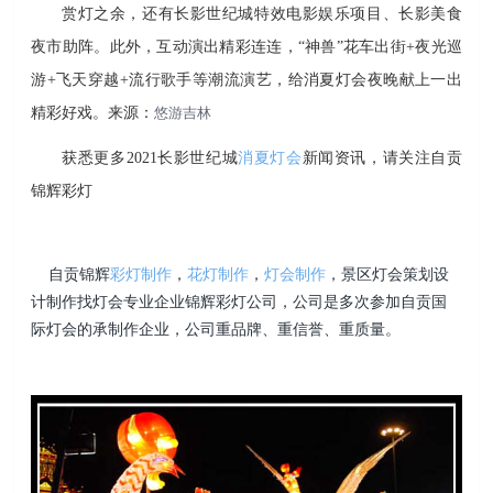
赏灯之余，还有长影世纪城特效电影娱乐项目、长影美食
夜市助阵。此外，互动演出精彩连连，“神兽”花车出街+夜光巡
游+飞天穿越+流行歌手等潮流演艺，给消夏灯会夜晚献上一出
精彩好戏。来源：
悠游吉林
获悉更多2021长影世纪城
消夏灯会
新闻资讯，请关注自贡
锦辉彩灯
自贡锦辉
彩灯制作
，
花灯制作
，
灯会制作
，景区灯会策划设
计制作找灯会专业企业锦辉彩灯公司，公司是多次参加自贡国
际灯会的承制作企业，公司重品牌、重信誉、重质量。