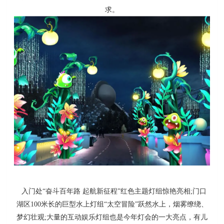
求。
入门处“奋斗百年路 起航新征程”红色主题灯组惊艳亮相;门口
湖区100米长的巨型水上灯组“太空冒险”跃然水上，烟雾缭绕、
梦幻壮观;大量的互动娱乐灯组也是今年灯会的一大亮点，有儿