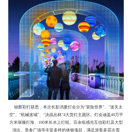
锦辉彩灯获悉，本次
长影消夏灯会分为“冒险世界”、“迷失太
空”、“机械迷城”、“决战丛林”4大赏灯主题区。
灯会涵盖40万平
方米璀璨灯海、100米长水上灯组、百余组感光互动彩灯及大型
演出、美食广场等丰富多样的体验项目，满足游客多层次需