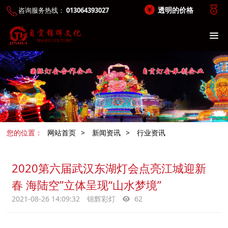
透明的价格
咨询服务热线：
013064393027
您的位置：
网站首页
>
新闻资讯
>
行业资讯
2020第六届武汉东湖灯会点亮江城迎新
春 海陆空”立体呈现“山水梦境”
2021-08-26 14:09:32
锦辉彩灯
62