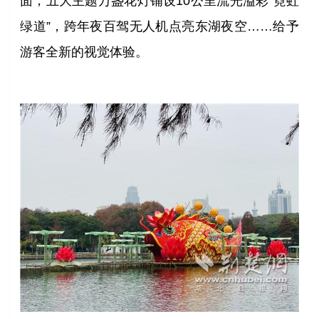
面，五大主题万盏花灯铺设10公里流光溢彩“霓虹
绿道”，跨年夜百驾无人机点亮东湖夜空……给予
游客全新的视觉体验。