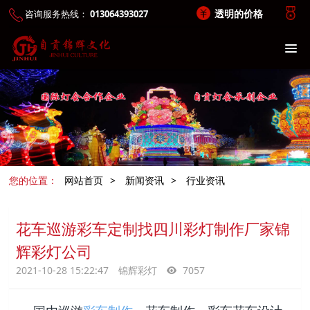
透明的价格
咨询服务热线：
013064393027
您的位置：
网站首页
>
新闻资讯
>
行业资讯
花车巡游彩车定制找四川彩灯制作厂家锦
辉彩灯公司
2021-10-28 15:22:47
锦辉彩灯
7057