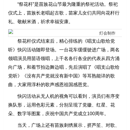
“祭花杆”是苗族花山节最为隆重的祭祀活动。祭祀
仪式上，苗族长老唱起古歌，苗家儿女们共同向花杆行
礼、敬献米酒，祈求幸福安康。
祭花杆仪式结束后，精心排练的《唱支山歌给党
听》快闪活动随即登场。一台花车缓缓驶进广场，两名
领唱演员用苗语领唱，上千名各行各业的代表从四方涌
向广场，和着节拍边舞边唱，先后演唱了《唱支山歌给
党听》《没有共产党就没有新中国》等耳熟能详的歌
曲，大家用淳朴的歌声感恩祖国感恩党。
快闪活动从无人机的视角可以看到，演员们有序变
换队形，运用色彩元素，分别呈现了党徽、红星、花
朵、数字等图案，庆祝中国共产党成立100周年。
当天，广场上还有苗族刺绣展示，挤芦笙、对歌、