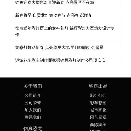
锦鲤迎春大型彩灯喜迎新春 点亮景区不夜城
新春将至 自贡龙灯舞动春节 点亮春节激情
盘点近年彩灯历上的女神花灯 锦辉彩灯方案策划设计制
作
龙彩灯舞动新春 点亮华夏大地 呈现绚丽灯会盛景
巡游花车彩车制作哪家强锦辉彩灯制作公司顶瓜瓜
关于我们
锦辉出品
公司简介
彩灯灯会
公司荣誉
彩车彩船
加入我们
城市亮化
联系我们
园艺景观
商陈舞美
仿真恐龙