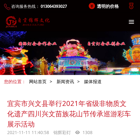
透明的价格
咨询服务热线：
013064393027
您的位置：
网站首页
>
新闻资讯
>
媒体报道
宜宾市兴文县举行2021年省级非物质文
化遗产四川兴文苗族花山节传承巡游彩车
展示活动
2021-11-11 11:40:58
锦辉彩灯
1308