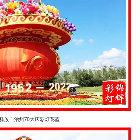
彝族自治州70大庆彩灯花篮