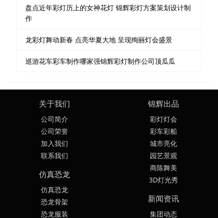
盘点近年彩灯历上的女神花灯 锦辉彩灯方案策划设计制
作
龙彩灯舞动新春 点亮华夏大地 呈现绚丽灯会盛景
巡游花车彩车制作哪家强锦辉彩灯制作公司顶瓜瓜
关于我们
锦辉出品
公司简介
彩灯灯会
公司荣誉
彩车彩船
加入我们
城市亮化
联系我们
园艺景观
商陈舞美
仿真恐龙
3D灯光秀
仿真恐龙
新闻资讯
恐龙骨架
恐龙服装
集团动态