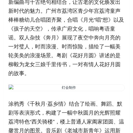
新编曲与千古绝句相结合，让古老的文化焕发出
新时代的魅力。广州市荔湾区青少年宫荔湾童声
棒棒糖幼儿合唱团齐聚，合唱《月光“唱”想》以及
《孩子的天空》，传承广府文化，唱响粤语童
谣。双人杂技《奔月》展现了夜空中奔向月亮的
一对璧人，时而浪漫、时而惊险，描绘了一幅美
轮美奂的浪漫场景。粤剧《花好月圆》讲述的是
柳毅为龙女三娘千里传书，一对有情人花好月圆
的故事。
涂鸦秀《千秋月·荔乡情》结合了绘画、舞蹈、默
剧等表演形式，构建了一幅中秋圆月的光辉照耀
荔湾特色“西关骑楼”，楼上普通人家阖家团圆、温
馨赏月的图景。音乐剧《老城市新青年》运用新