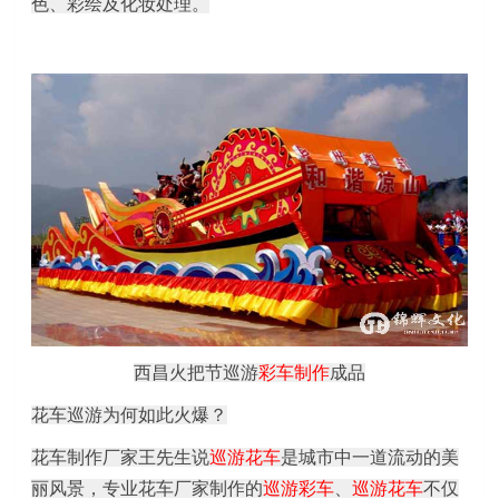
色、彩绘及化妆处理。
西昌火把节巡游
彩车制作
成品
花车巡游为何如此火爆？
花车
制作
厂家
王
先生说
巡游花车
是城市中一道流动的美
丽风景，专业花车厂家制作的
巡游彩车
、
巡游花车
不仅