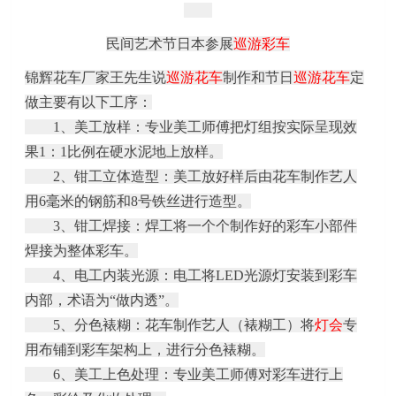
民间艺术节日本参展
巡游彩车
锦辉
花车厂家
王
先生说
巡游花车
制作和节日
巡游花车
定
做主要有以下工序：
1、美工放样：专业美工师傅把灯组按实际呈现效
果1：1比例在硬水泥地上放样。
2、钳工立体造型：美工放好样后由花车制作艺人
用6毫米的钢筋和8号铁丝进行造型。
3、钳工焊接：焊工将一个个制作好的
彩车
小部件
焊接为整体
彩车
。
4、电工内装光源：电工将LED光源灯安装到
彩车
内部，术语为
“做内透”。
5、分色裱糊：花车制作艺人
（裱糊工）
将
灯会
专
用布铺到
彩车
架构上，进行分色裱糊。
6、美工上色处理：专业美工师傅对彩车进行上