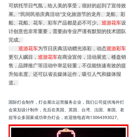
可烘托节日气氛，给人美的享受，很好的
起到了
宣传效
果。
“民间民俗庆典活动”文化旅游节的龙舟、龙船、彩
船、花船、花车、彩车产品都是必不可少。
巡游花车
设
计创意也非常重要，需要由专业严谨有默契的技术团队
完成。
巡游花车
为节日庆典活动赠光添彩，动态
巡游彩车
更引人瞩目，
巡游花车
在商业宣传，活动展览，楼盘销
售，品牌推广等活动中举足轻重，不仅能快速有效的提
升知名度、还可以省去媒体运作，吸引人气和媒体报
道。
国际灯会制作，灯会展出运营服务企业，我们公司提供海外灯
会策划设计制作，先后在美国、英国、台湾、法国、泰国、老
挝等众多国家成功举办灯会，欢迎致电咨询13064393027。