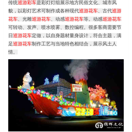
传统
巡游彩车
是彩灯灯组展示地方民俗文化、城市风
貌，以彩灯艺术可制作成各种现代
巡游花车
、古代
巡游
花车
、光雕
巡游花车
、动感
巡游花车
等。动感
巡游花车
可转动、发声、喷水喷雾、数控编程。很多客商需要节
日
巡游花车
定做，以自身题材量身设计，符合主题，满
足
巡游花车
制作工艺与当地特色相结合，展示风土人
情。