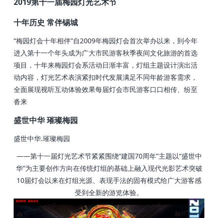
2019第十一届梅园灯光艺术节
十年历史 常伴锡城
“梅园灯会十年相伴”自2009年梅园灯会首次举办以来，到今年
进入第十一个年头成为广大市民游客秋季夜间文化旅游的首选
项目，十年来梅园灯会系活动日渐丰富，灯组主题设计演出活
动内容，灯光艺术表演紧扣时代发展满足不同年龄游客需求，
全面展现视听互动体验效果每届灯会市民游客口口相传、纷至
沓来
盛世中华 璀璨梅园
盛世中华.璀璨梅园
——第十一届灯光艺术节紧紧围绕“建国70周年”主题以“盛世中
华”为主要创作方向在传统灯组的基础上融入现代光影艺术突破
10届灯会以来在灯组光源、表现手法的固有模式给广大游客感
受到全新的游览体验。