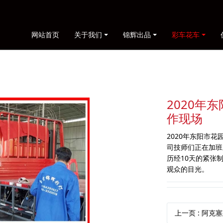
网站首页
关于我们
锦辉出品
彩车花车
2020年
作现场
2020年东阳市
司技师们正在加班
历经10天的紧张
观众的目光。
上一页
: 阿克塞建县6