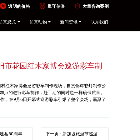
透明的价格
重守信誉
大量咨询案例
仿真恐龙
仿真动物
新闻资讯
联系我们
东阳市花园红木家博会巡游彩车制
花园村红木家博会巡游彩车制作现场，自贡锦辉彩灯制作公
加点的进行彩车制作，赶工期的同时也一样确保质量。
制作，在9月6日开幕式巡游彩车引爆了整个会场，赢聚了
0周年庆巡游彩车制作现场
下一页
: 新加坡旅游节巡游彩车制作点然市民激情