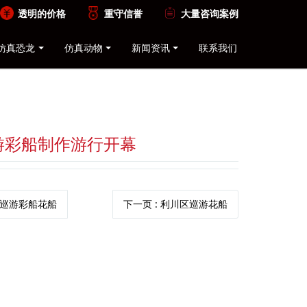
透明的价格
重守信誉
大量咨询案例
仿真恐龙
仿真动物
新闻资讯
联系我们
游彩船制作游行开幕
县巡游彩船花船
下一页
: 利川区巡游花船