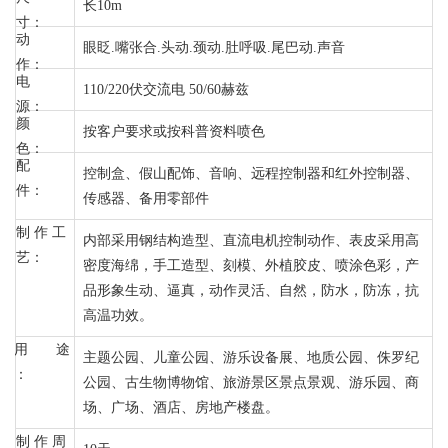
长10m
寸：
动
眼眨.嘴张合.头动.颈动.肚呼吸.尾巴动.声音
作：
电
110/220伏交流电 50/60赫兹
源：
颜
按客户要求或按科普资料喷色
色：
配
控制盒、假山配饰、音响、远程控制器和红外控制器、
件：
传感器、备用零部件
制 作 工
内部采用钢结构造型、直流电机控制动作、表皮采用高
艺：
密度海绵，手工造型、刻模、外植胶皮、喷涂色彩，产
品形象生动、逼真，动作灵活、自然，防水，防冻，抗
高温功效。
用 途
主题公园、儿童公园、游乐设备展、地质公园、侏罗纪
：
公园、古生物博物馆、旅游景区景点景观、游乐园、商
场、广场、酒店、房地产楼盘。
制 作 周