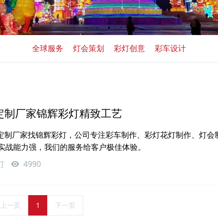
全球服务
灯会策划
彩灯创意
彩车设计
定制厂家锦辉彩灯精致工艺
定制厂家找锦辉彩灯，公司专注彩车制作、彩灯花灯制作、灯会
、实战能力强，我们的服务给客户极佳体验。
灯
4990
上一页
1
下一页