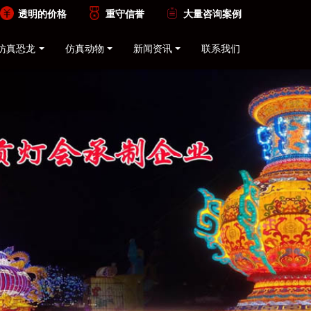
透明的价格
重守信誉
大量咨询案例
仿真恐龙
仿真动物
新闻资讯
联系我们