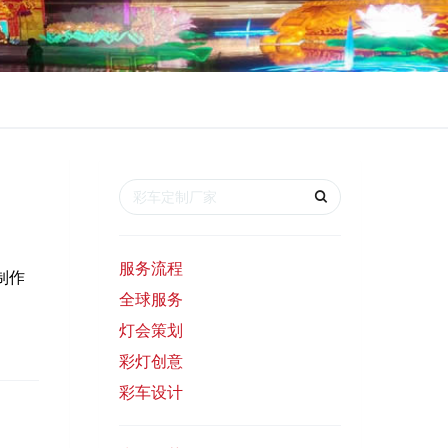
服务流程
制作
全球服务
灯会策划
彩灯创意
彩车设计