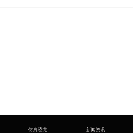
仿真恐龙
新闻资讯