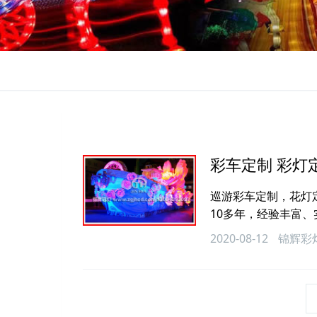
彩车定制 彩灯
巡游彩车定制，花灯
10多年，经验丰富
2020-08-12
锦辉彩