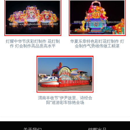
灯耀中华节庆彩灯制作 花灯制
华夏乐章特色彩灯花灯制作 灯
作 灯会制作高品质高水平
会制作气势雄伟做工精湛
渭南丰收节“伊尹故里、诗经合
阳”巡游彩车惊艳全场
关于我们
锦辉出品