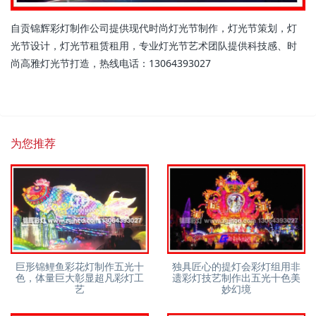
自贡锦辉彩灯制作公司提供现代时尚灯光节制作，灯光节策划，灯
光节设计，灯光节租赁租用，专业灯光节艺术团队提供科技感、时
尚高雅灯光节打造，热线电话：13064393027
为您推荐
巨形锦鲤鱼彩花灯制作五光十
独具匠心的提灯会彩灯组用非
色，体量巨大彰显超凡彩灯工
遗彩灯技艺制作出五光十色美
艺
妙幻境