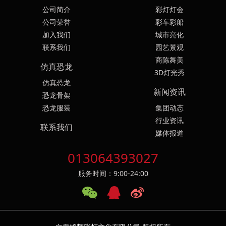
公司简介
彩灯灯会
公司荣誉
彩车彩船
加入我们
城市亮化
联系我们
园艺景观
商陈舞美
仿真恐龙
3D灯光秀
仿真恐龙
新闻资讯
恐龙骨架
恐龙服装
集团动态
行业资讯
联系我们
媒体报道
013064393027
服务时间：9:00-24:00