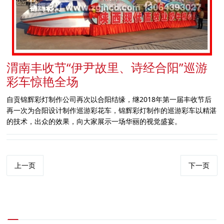
渭南丰收节“伊尹故里、诗经合阳”巡游
彩车惊艳全场
自贡锦辉彩灯制作公司再次以合阳结缘，继2018年第一届丰收节后
再一次为合阳设计制作巡游彩花车，锦辉彩灯制作的巡游彩车以精湛
的技术，出众的效果，向大家展示一场华丽的视觉盛宴。
上一页
下一页