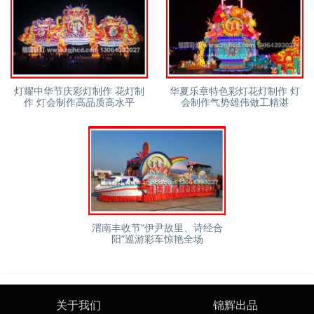
灯耀中华节庆彩灯制作 花灯制
华夏乐章特色彩灯花灯制作 灯
作 灯会制作高品质高水平
会制作气势雄伟做工精湛
渭南丰收节“伊尹故里、诗经合
阳”巡游彩车惊艳全场
关于我们
锦辉出品