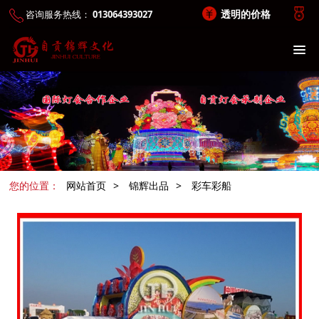
透明的价格
咨询服务热线：
013064393027
您的位置：
网站首页
>
锦辉出品
>
彩车彩船