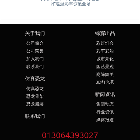
阳”巡游彩车惊艳全场
关于我们
锦辉出品
公司简介
彩灯灯会
公司荣誉
彩车彩船
加入我们
城市亮化
联系我们
园艺景观
商陈舞美
仿真恐龙
3D灯光秀
仿真恐龙
新闻资讯
恐龙骨架
恐龙服装
集团动态
行业资讯
联系我们
媒体报道
013064393027