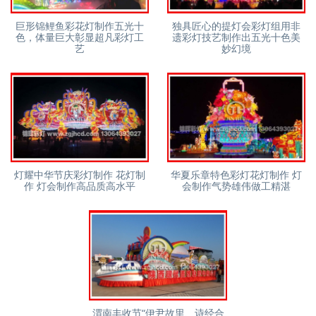
巨形锦鲤鱼彩花灯制作五光十
独具匠心的提灯会彩灯组用非
色，体量巨大彰显超凡彩灯工
遗彩灯技艺制作出五光十色美
艺
妙幻境
灯耀中华节庆彩灯制作 花灯制
华夏乐章特色彩灯花灯制作 灯
作 灯会制作高品质高水平
会制作气势雄伟做工精湛
渭南丰收节“伊尹故里、诗经合