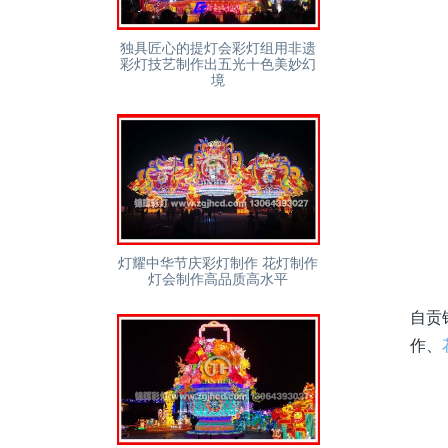
独具匠心的提灯会彩灯组用非遗
彩灯技艺制作出五光十色美妙幻
境
灯耀中华节庆彩灯制作 花灯制作
灯会制作高品质高水平
自贡
作、