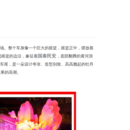
个出场。整个车身像一个巨大的摇篮，摇篮正中，摆放着
国泰民安
成摇篮的边沿，象征着
，底部翻腾的黄河浪
；车尾，是一朵设计夸张、造型别致、高高翘起的牡丹
效果的高潮。