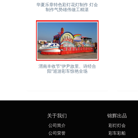
华夏乐章特色彩灯花灯制作 灯会
制作气势雄伟做工精湛
渭南丰收节“伊尹故里、诗经合
阳”巡游彩车惊艳全场
关于我们
锦辉出品
公司简介
彩灯灯会
公司荣誉
彩车彩船