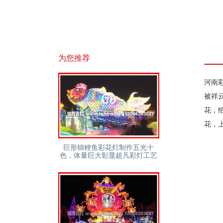
为您推荐
河南
被祥
花，
花，
巨形锦鲤鱼彩花灯制作五光十
色，体量巨大彰显超凡彩灯工艺