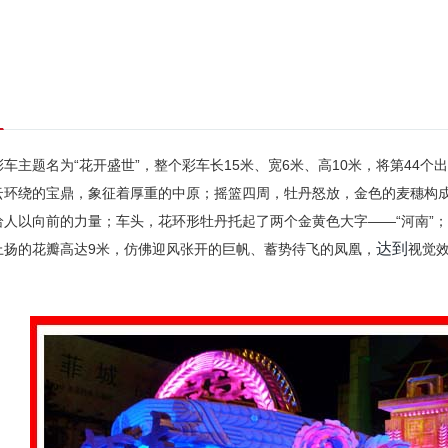
彩车主题名为“花开盛世”，整个彩车长15米、宽6米、高10米，将第44
云环绕的宝鼎，象征着厚重的中原；摇篮四周，牡丹怒放，金色的麦穗构
给人以向前的力量；车头，花环形牡丹托起了两个金黄色大字——“河南”
达到
上扬的花瓣高达9米，仿佛迎风张开的巨帆、蓄势待飞的凤凰，
视觉