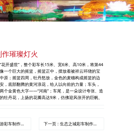
制作璀璨灯火
花开盛世”，整个彩车长15米、宽6米、高10米，将第44
像一个巨大的摇篮，摇篮正中，摆放着被祥云环绕的宝
中原；摇篮四周，牡丹怒放，金色的麦穗构成摇篮的边
安，底部翻腾的黄河浪花，给人以向前的力量；车头，
两个金黄色大字——“河南”；车尾，是一朵设计夸张、造
的牡丹花，上扬的花瓣高达9米，仿佛迎风张开的巨帆、
游彩车制作高超技艺
下一页
: 生态之城彩车制作绿色环保