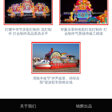
灯耀中华节庆彩灯制作 花灯制
华夏乐章特色彩灯花灯制作 灯
作 灯会制作高品质高水平
会制作气势雄伟做工精湛
渭南丰收节“伊尹故里、诗经合
阳”巡游彩车惊艳全场
关于我们
锦辉出品