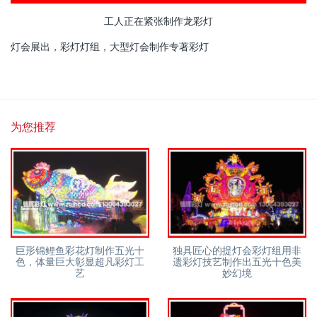
工人正在紧张制作龙彩灯
灯会展出，彩灯灯组，大型灯会制作专著彩灯
为您推荐
巨形锦鲤鱼彩花灯制作五光十
独具匠心的提灯会彩灯组用非
色，体量巨大彰显超凡彩灯工
遗彩灯技艺制作出五光十色美
艺
妙幻境